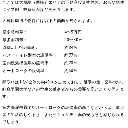
ここでは大橋駅（西鉄）エリアの不動産投資物件の、おもな物件
タイプ例、投資状況などを紹介します。
大橋駅周辺の物件には
以下の傾向が見られます。
最多賃料帯：
4〜5万円
最多面積帯：
20〜30㎡
2階以上の設備率：
約84％
バス・トイレ別室の設備率：
約77％
室内洗濯機置場の設備率：
約70％
オートロックの設備率
約60％
間取りは1Kが全体の約40％を占めており、近隣の第一薬科大学、
純真学園大学などの学生の単身者からの需要が高いことが伺えま
す。
室内洗濯機置場やオートロックの設備率の高さなどからは、単身
者の生活のしやすさ、またセキュリティ面の安心感も感じられる
でしょう。