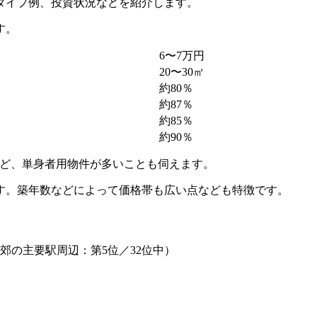
タイプ例、投資状況などを紹介します。
す。
6〜7万円
20〜30㎡
約80％
約87％
約85％
約90％
）など、単身者用物件が多いことも伺えます。
す。築年数などによって価格帯も広い点なども特徴です。
郊の主要駅周辺：第5位／32位中）