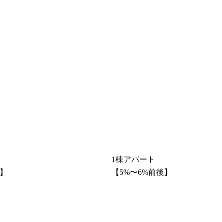
1棟アパート
後】
【5%〜6%前後】