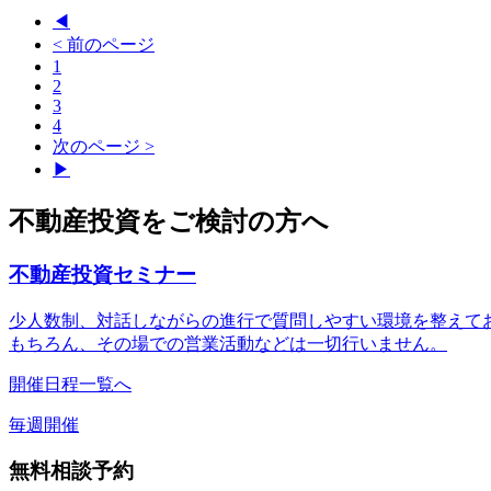
◀
< 前のページ
1
2
3
4
次のページ >
▶
不動産投資をご検討の方へ
不動産投資セミナー
少人数制、対話しながらの進行で質問しやすい環境を整えており
もちろん、その場での営業活動などは一切行いません。
開催日程一覧へ
毎週開催
無料相談予約